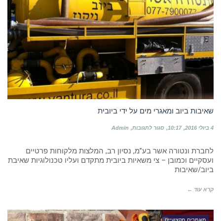
שאיבות ביוב ומאגרי מים על ידי ביובית
על
4 ביולי 2016
10:17
סגור לתגובות
Admin
שאיבות
ביוב
לחברת ונטורה אשר בע”מ, נסיון רב, המלצות מלקוחות פרטיים
ומאגרי
מים
ועסקיים וכמובן – צי משאיות ביובית מתקדם ועליו טכנולוגיות שאיבת
על
ביוב/שאיבות
ידי
ביובית
קרא עוד ←
מאמרים מקצועיים