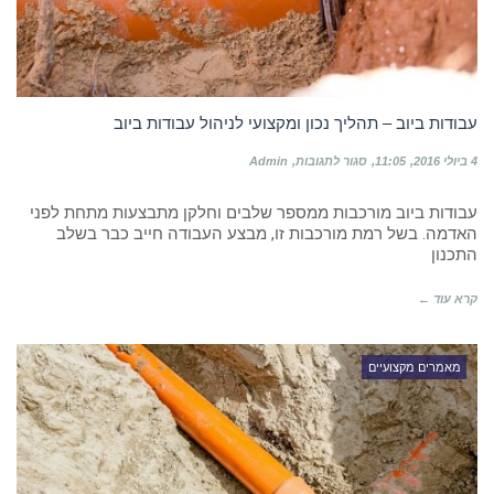
עבודות ביוב – תהליך נכון ומקצועי לניהול עבודות ביוב
על
4 ביולי 2016
11:05
סגור לתגובות
Admin
עבודות
ביוב
עבודות ביוב מורכבות ממספר שלבים וחלקן מתבצעות מתחת לפני
–
תהליך
האדמה. בשל רמת מורכבות זו, מבצע העבודה חייב כבר בשלב
נכון
התכנון
ומקצועי
לניהול
קרא עוד ←
עבודות
ביוב
מאמרים מקצועיים