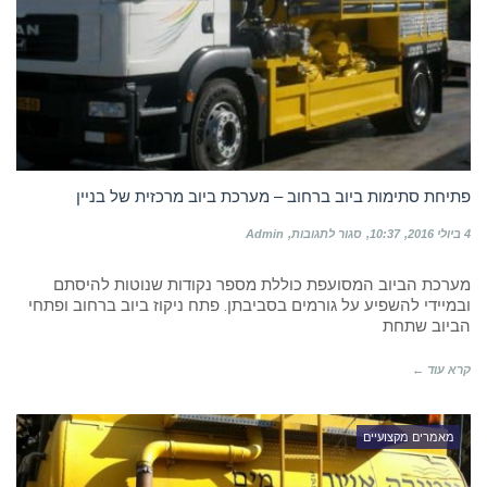
פתיחת סתימות ביוב ברחוב – מערכת ביוב מרכזית של בניין
על
4 ביולי 2016
10:37
סגור לתגובות
Admin
פתיחת
סתימות
מערכת הביוב המסועפת כוללת מספר נקודות שנוטות להיסתם
ביוב
ברחוב
ובמיידי להשפיע על גורמים בסביבתן. פתח ניקוז ביוב ברחוב ופתחי
–
הביוב שתחת
מערכת
ביוב
קרא עוד ←
מרכזית
של
בניין
מאמרים מקצועיים