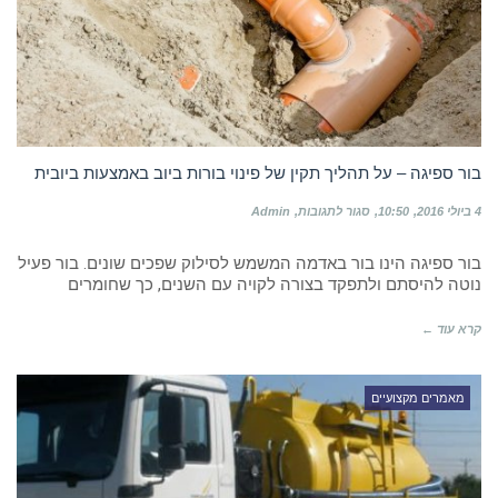
בור ספיגה – על תהליך תקין של פינוי בורות ביוב באמצעות ביובית
על
4 ביולי 2016
10:50
סגור לתגובות
Admin
בור
ספיגה
בור ספיגה הינו בור באדמה המשמש לסילוק שפכים שונים. בור פעיל
–
על
נוטה להיסתם ולתפקד בצורה לקויה עם השנים, כך שחומרים
תהליך
תקין
קרא עוד ←
של
פינוי
בורות
ביוב
מאמרים מקצועיים
באמצעות
ביובית