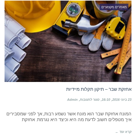
וביוב.
מאמרים מקצועיים
אחזקת שבר – תיקון תקלות מיידיות
על
23 ביוני 2016
16:10
סגור לתגובות
Admin
אחזקת
שבר
המונח אחזקת שבר הוא מונח אשר נשמע רבות, אך לפני שמסבירים
–
תיקון
איך מטפלים חשוב לדעת מה היא וכיצד היא נגרמת. אחזקת
תקלות
מיידיות
קרא עוד ←