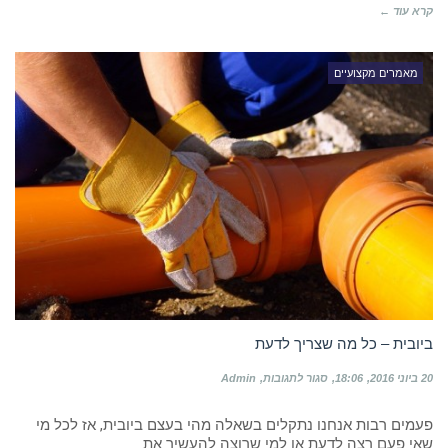
קרא עוד ←
מאמרים מקצועיים
ביובית – כל מה שצריך לדעת
על
20 ביוני 2016
18:06
סגור לתגובות
Admin
ביובית
–
פעמים רבות אנחנו נתקלים בשאלה מהי בעצם ביובית, אז לכל מי
כל
מה
שאי פעם רצה לדעת או למי שרוצה להעשיר את