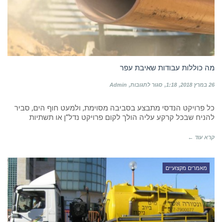
מה כוללות עבודות שאיבת עפר
על
26 במרץ 2018
1:18
סגור לתגובות
Admin
מה
כוללות
כל פרויקט הנדסי מתבצע בסביבה מסוימת, ולמעט חוף הים, סביר
עבודות
שאיבת
להניח שבכל קרקע עליה הולך לקום פרויקט נדל”ן או תשתיות
עפר
קרא עוד ←
מאמרים מקצועיים