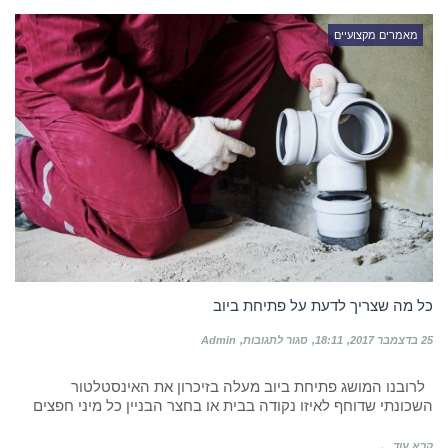
מאמרים מקצועיים
כל מה שצריך לדעת על פתיחת ביוב
על
25 בדצמבר 2017
18:11
סגור לתגובות
Admin
כל
מה
לרובנו המושג פתיחת ביוב מעלה בזיכרון את האינסטלטור
שצריך
לדעת
השכונתי שדוחף לאיזו נקודה בבית או בחצר הבניין כל מיני חפצים
על
פתיחת
קרא עוד ←