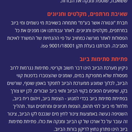
ששואבת, שוטפת ומנקה את הבורות.
שאיבת מרתפים, מקלטים וחניונים
חברת "ונטורה אשר בע"מ" מתמחה בשאיבת מי גשמים ומי ביוב
במרתפים, מקלטים וחניונים. לאחר עבודתנו אנו מפנים את כל
הפסולות לאתר מורשה כמחויב על פי ההנחיות של המשרד לאיכות
הסביבה. חברתנו בעלת תקן iso 9001/18001.
פתיחת סתימות ביוב
ניקיון מערכת הביוב הינו דבר חשוב וקריטי. סתימות נגרמות לרוב
מפסולת שלא מתפרקת במים, שומנים שהצטברו בדפנות קווי
הביוב, לכלוך שמונע ממערכת הביוב לתפקד באופן שוטף, שורשים
בקו, שיפועים הפוכים בקווי הביוב ותאי ביוב שבורים. לכן יש צורך
בפתיחת סתימת ביוב בכדי למנוע - הצפות ביוב, זיהום ריח ביוב,
חלחול מי ביוב למי תהום, הצפות חניונים ומרתפים ועוד. תהליך
השטיפה נעשה באמצעות צינור לחץ מים שנכנס לקו הביוב, צינור
זה עובר על כל אורכו של קו הביוב ומנקה את כולו. פתיחת סתימות
ביוב הינו פתרון נחוץ לריקון בורות הביוב.