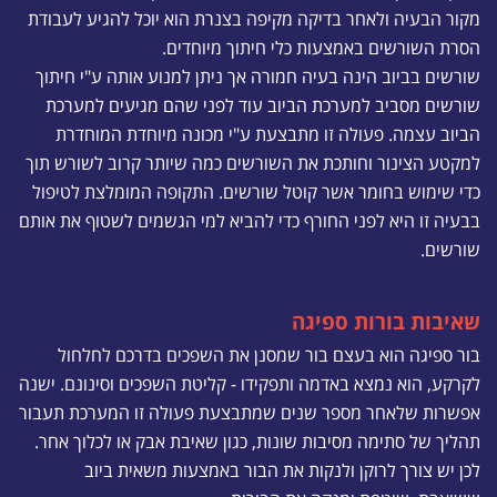
מקור הבעיה ולאחר בדיקה מקיפה בצנרת הוא יוכל להגיע לעבודת
הסרת השורשים באמצעות כלי חיתוך מיוחדים.
שורשים בביוב הינה בעיה חמורה אך ניתן למנוע אותה ע"י חיתוך
שורשים מסביב למערכת הביוב עוד לפני שהם מגיעים למערכת
הביוב עצמה. פעולה זו מתבצעת ע"י מכונה מיוחדת המוחדרת
למקטע הצינור וחותכת את השורשים כמה שיותר קרוב לשורש תוך
כדי שימוש בחומר אשר קוטל שורשים. התקופה המומלצת לטיפול
בבעיה זו היא לפני החורף כדי להביא למי הגשמים לשטוף את אותם
שורשים.
שאיבות בורות ספיגה
בור ספיגה הוא בעצם בור שמסנן את השפכים בדרכם לחלחול
לקרקע, הוא נמצא באדמה ותפקידו - קליטת השפכים וסינונם. ישנה
אפשרות שלאחר מספר שנים שמתבצעת פעולה זו המערכת תעבור
תהליך של סתימה מסיבות שונות, כגון שאיבת אבק או לכלוך אחר.
לכן יש צורך לרוקן ולנקות את הבור באמצעות משאית ביוב