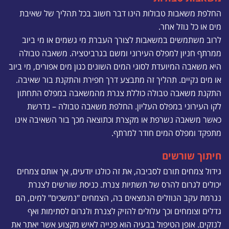
החלפת משאבות טבולות הינו דבר חשוב בכל תהליך של שאיבת
מים או כל נוזל אחר.
לרוב משתמשים במשאבות לצורך העברת מי גשמים או מי ביוב
ממרתף חניון למפלס העירוני ומשם בגרביטציה. משאבה טבולה
היא משאבה המיועדת לסוגי המים השונים כגון מים אפורים, מי ביוב
או מים נקיים. תהליך זה מתבצע דרך חפירת והתקנת בור שאיבה.
התקנת משאבה טבולה כוללת צנרת מהמשאבה במפלס התחתון
לקו העירוני במפלס העליון. החלפת משאבה טבולה – נדרשת
כאשר משאבה נשרפת או מקצרת וכתוצאה מכך בור השאיבה אינו
מתפקד ומפלס המים חודר למרתף.
חיתוך שורשים
גידול צמחים תורם לסביבה, את זה כולנו יודעים, אך אותם צמחים
יכולים לגרום להרס של תשתיות צנרת. כניסת שורשים לצנרת
נגרמת עקב הנוזלים הנמצאים בה, הצמחים "נמשכים" למים, הם
גדלים וצומחים וכך עלולים להזיק לצנרת ולגרום לסתימות ואף
לנזקים. אופן הטיפול בבעיה הוא פנייה לאיש מקצוע אשר יאתר את