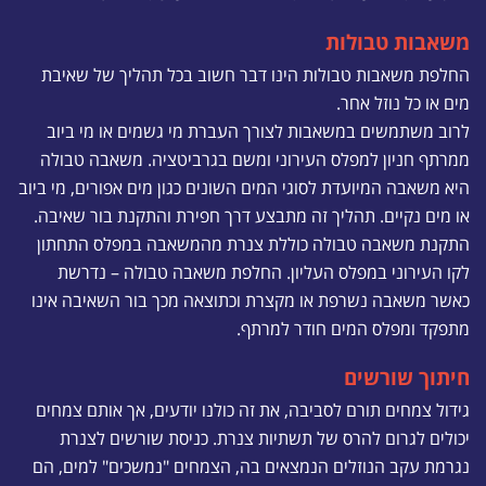
משאבות טבולות
החלפת משאבות טבולות הינו דבר חשוב בכל תהליך של שאיבת
מים או כל נוזל אחר.
לרוב משתמשים במשאבות לצורך העברת מי גשמים או מי ביוב
ממרתף חניון למפלס העירוני ומשם בגרביטציה. משאבה טבולה
היא משאבה המיועדת לסוגי המים השונים כגון מים אפורים, מי ביוב
או מים נקיים. תהליך זה מתבצע דרך חפירת והתקנת בור שאיבה.
התקנת משאבה טבולה כוללת צנרת מהמשאבה במפלס התחתון
לקו העירוני במפלס העליון. החלפת משאבה טבולה – נדרשת
כאשר משאבה נשרפת או מקצרת וכתוצאה מכך בור השאיבה אינו
מתפקד ומפלס המים חודר למרתף.
חיתוך שורשים
גידול צמחים תורם לסביבה, את זה כולנו יודעים, אך אותם צמחים
יכולים לגרום להרס של תשתיות צנרת. כניסת שורשים לצנרת
נגרמת עקב הנוזלים הנמצאים בה, הצמחים "נמשכים" למים, הם