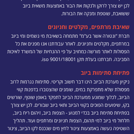
לכן יש צורך לרוקן ולנקות את הבור באמצעות משאית ביוב
ששואבת, שוטפת ומנקה את הבורות.
שאיבת מרתפים, מקלטים וחניונים
חברת "ונטורה אשר בע"מ" מתמחה בשאיבת מי גשמים ומי ביוב
במרתפים, מקלטים וחניונים. לאחר עבודתנו אנו מפנים את כל
הפסולות לאתר מורשה כמחויב על פי ההנחיות של המשרד לאיכות
הסביבה. חברתנו בעלת תקן iso 9001/18001.
פתיחת סתימות ביוב
ניקיון מערכת הביוב הינו דבר חשוב וקריטי. סתימות נגרמות לרוב
מפסולת שלא מתפרקת במים, שומנים שהצטברו בדפנות קווי
הביוב, לכלוך שמונע ממערכת הביוב לתפקד באופן שוטף, שורשים
בקו, שיפועים הפוכים בקווי הביוב ותאי ביוב שבורים. לכן יש צורך
בפתיחת סתימת ביוב בכדי למנוע - הצפות ביוב, זיהום ריח ביוב,
חלחול מי ביוב למי תהום, הצפות חניונים ומרתפים ועוד. תהליך
השטיפה נעשה באמצעות צינור לחץ מים שנכנס לקו הביוב, צינור