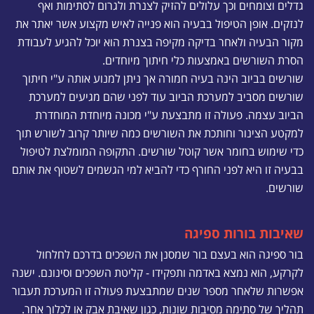
גדלים וצומחים וכך עלולים להזיק לצנרת ולגרום לסתימות ואף
לנזקים. אופן הטיפול בבעיה הוא פנייה לאיש מקצוע אשר יאתר את
מקור הבעיה ולאחר בדיקה מקיפה בצנרת הוא יוכל להגיע לעבודת
הסרת השורשים באמצעות כלי חיתוך מיוחדים.
שורשים בביוב הינה בעיה חמורה אך ניתן למנוע אותה ע"י חיתוך
שורשים מסביב למערכת הביוב עוד לפני שהם מגיעים למערכת
הביוב עצמה. פעולה זו מתבצעת ע"י מכונה מיוחדת המוחדרת
למקטע הצינור וחותכת את השורשים כמה שיותר קרוב לשורש תוך
כדי שימוש בחומר אשר קוטל שורשים. התקופה המומלצת לטיפול
בבעיה זו היא לפני החורף כדי להביא למי הגשמים לשטוף את אותם
שורשים.
שאיבות בורות ספיגה
בור ספיגה הוא בעצם בור שמסנן את השפכים בדרכם לחלחול
לקרקע, הוא נמצא באדמה ותפקידו - קליטת השפכים וסינונם. ישנה
אפשרות שלאחר מספר שנים שמתבצעת פעולה זו המערכת תעבור
תהליך של סתימה מסיבות שונות, כגון שאיבת אבק או לכלוך אחר.